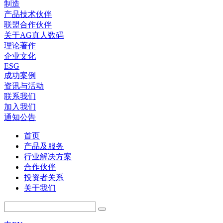
制造
产品技术伙伴
联盟合作伙伴
关于AG真人数码
理论著作
企业文化
ESG
成功案例
资讯与活动
联系我们
加入我们
通知公告
首页
产品及服务
行业解决方案
合作伙伴
投资者关系
关于我们