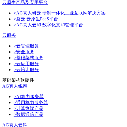
云原生产品及应用平台
>AG真人研云 研制一体化工业互联网解决方案
>磐云 云原生PaaS平台
>AG真人云印 数字化文印管理平台
云服务
>云管理服务
>安全服务
>基础架构服务
>云应用服务
>云培训服务
基础架构软硬件
AG真人鲲泰
>AI算力服务器
>通用算力服务器
>计算终端产品
>数据通信产品
AG真人云科