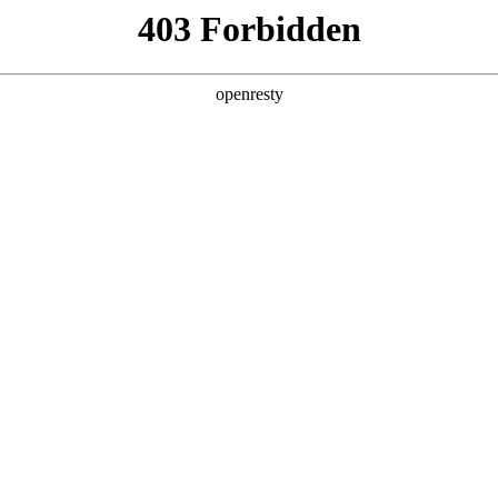
产品及服务
行业解决方案
合作伙伴
投资者关系
称“AG真人数码”、“我们”和“我们的”）深知隐私对您的重要性
简称“本政策”）。本政策阐述了AG真人数码如何处理您的个人数据，但本
充政策中，或者在收集数据时提供的通知中发布。
：